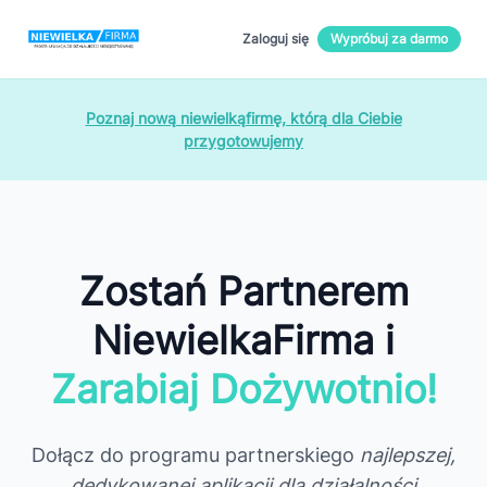
Zaloguj się
Wypróbuj za darmo
Poznaj nową niewielkąfirmę, którą dla Ciebie
przygotowujemy
Zostań Partnerem
NiewielkaFirma i
Zarabiaj Dożywotnio!
Dołącz do programu partnerskiego
najlepszej,
dedykowanej aplikacji dla działalności